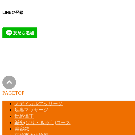
LINE＠登録
PAGETOP
メディカルマッサージ
足裏マッサージ
骨格矯正
鍼灸(はり・きゅう)コース
美容鍼