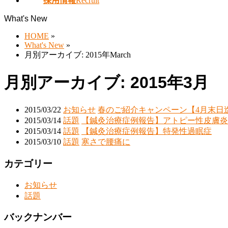
採用情報
Recruit
What's New
HOME
»
What's New
»
月別アーカイブ: 2015年March
月別アーカイブ: 2015年3月
2015/03/22
お知らせ
春のご紹介キャンペーン【4月末日
2015/03/14
話題
【鍼灸治療症例報告】アトピー性皮膚炎
2015/03/14
話題
【鍼灸治療症例報告】特発性過眠症
2015/03/10
話題
寒さで腰痛に
カテゴリー
お知らせ
話題
バックナンバー