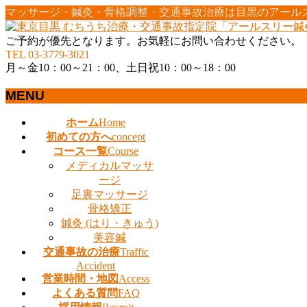
マッサージ・鍼灸・骨格調整・交通事故治療は目黒のアール
ご予約が優先となります。お気軽にお問い合わせください。
TEL 03-3779-3021
月～金10：00～21：00、土日祝10：00～18：00
MENU
メ
ホーム
Home
ニ
初めての方へ
concept
ュ
コース一覧
Course
ー
メディカルマッサ
を
ージ
飛
足裏マッサージ
ば
骨格矯正
す
鍼灸 (はり・きゅう)
美容鍼
交通事故の治療
Traffic
Accident
営業時間・地図
Access
よくある質問
FAQ